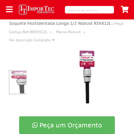
Soquete Multidentada Longa 1/2' Robust RINX12L
| Peça
Código Ref:
RRINX12L
•
Marca: Robust •
Ver descrição Completa ▼
Peça um Orçamento