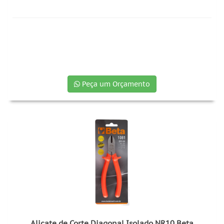
Peça um Orçamento
Alicate de Corte Diagonal Isolado NR10 Beta