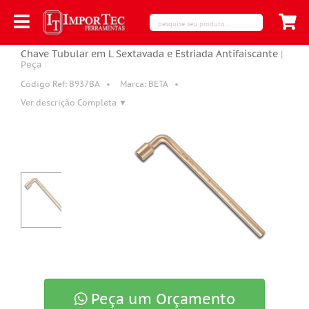
Chave Tubular em L Sextavada e Estriada Antifaiscante
|
Peça
Código Ref:
B937BA
•
Marca: BETA •
Ver descrição Completa ▼
Peça um Orçamento